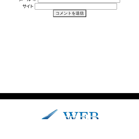
サイト
P
投
Previous
SIRIUSミドル版
r
稿
e
v
ナ
i
ビ
o
u
ゲ
s
ー
p
o
シ
s
ョ
t
:
ン