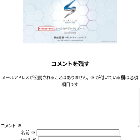
P
2023年1月31日
o
コメントを残す
s
t
メールアドレスが公開されることはありません。
※
が付いている欄は必須
e
項目です
d
o
n
コメント
※
名前
※
メール
※