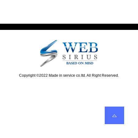
i
t
ビ
o
p
u
o
ゲ
s
s
ー
p
t
o
:
シ
s
ョ
t
:
ン
Copyright ©2022 Made in service co.ltd. All Right Reserved.