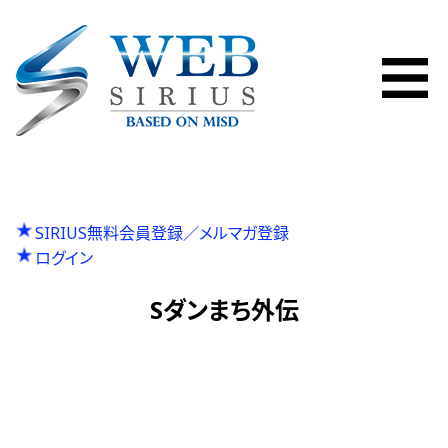
SIRIUS無料会員登録／メルマガ登録
ログイン
Sダンまち外伝
P
投
Previous
SハッピージャグラーVⅢ
r
N
Next
S幼女戦記
稿
e
e
v
x
ナ