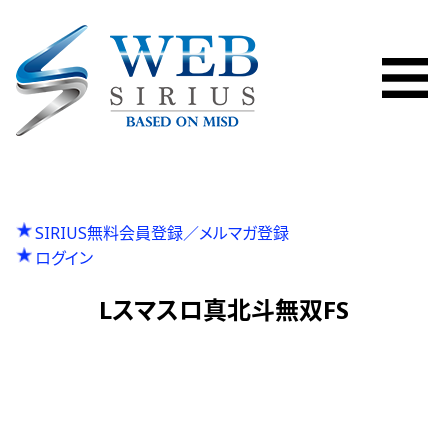
SIRIUS無料会員登録／メルマガ登録
ログイン
Lスマスロ真北斗無双FS
P
投
Previous
L防振りFN
N
r
Next
S沖ドキ！BLACK
稿
e
e
x
v
ナ