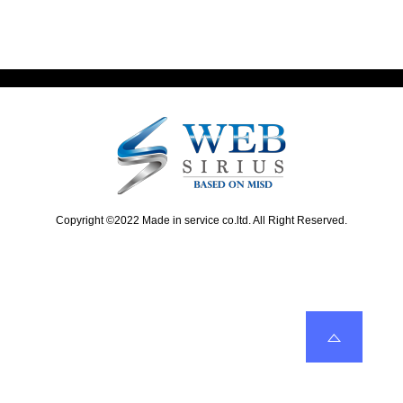
t
i
ビ
p
o
o
u
ゲ
s
s
ー
t
p
:
o
シ
s
ョ
t
:
ン
Copyright ©2022 Made in service co.ltd. All Right Reserved.