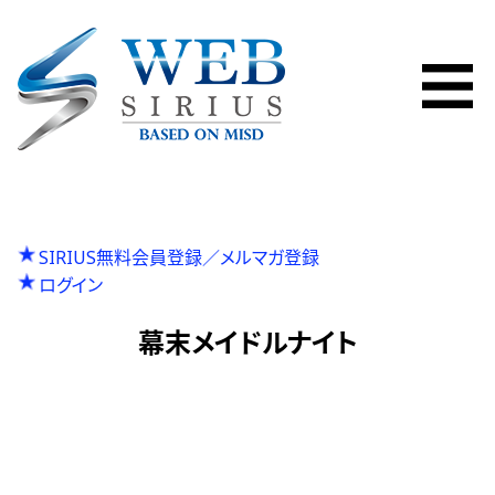
SIRIUS無料会員登録／メルマガ登録
ログイン
幕末メイドルナイト
P
投
Previous
ハイサイ蝶特急ターボ
N
r
Next
サムライチャンプルー流転輪廻
稿
e
e
x
v
ナ