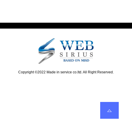
t
i
ビ
p
o
o
u
ゲ
s
s
ー
t
p
:
o
シ
s
ョ
t
:
ン
Copyright ©2022 Made in service co.ltd. All Right Reserved.