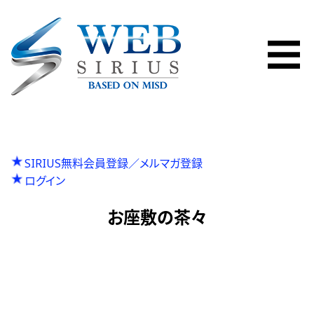
SIRIUS無料会員登録／メルマガ登録
ログイン
お座敷の茶々
P
投
Previous
悪魔城ドラキュラⅡ
N
r
Next
とんでも戦士ムテキング
稿
e
e
x
v
ナ