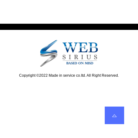
t
i
ビ
p
o
o
u
ゲ
s
s
ー
t
p
:
o
シ
s
ョ
t
:
ン
Copyright ©2022 Made in service co.ltd. All Right Reserved.