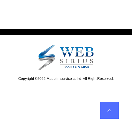
x
v
ナ
t
i
ビ
p
o
o
u
ゲ
s
s
ー
t
p
:
o
シ
s
ョ
t
:
ン
Copyright ©2022 Made in service co.ltd. All Right Reserved.