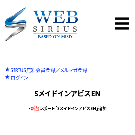
SIRIUS無料会員登録／メルマガ登録
ログイン
SメイドインアビスEN
・
新台
レポート「SメイドインアビスEN」追加
P
投
Previous
ベルセルク無双
N
r
Next
Ｌにゃんこ大戦争
稿
e
e