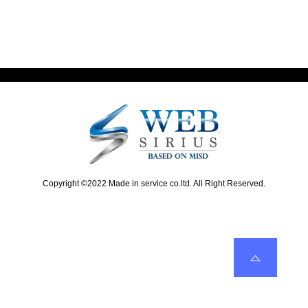
x
v
ナ
t
i
ビ
p
o
o
u
ゲ
s
s
ー
t
p
:
o
シ
s
ョ
t
:
ン
Copyright ©2022 Made in service co.ltd. All Right Reserved.