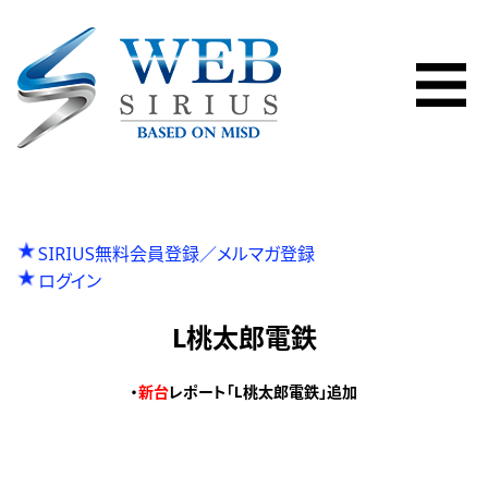
SIRIUS無料会員登録／メルマガ登録
ログイン
L桃太郎電鉄
・
新台
レポート「L桃太郎電鉄」追加
P
投
Previous
L犬夜叉２
N
r
Next
Lルパン三世-大航海者の秘宝-・Lとある科学の一方通行RZ
稿
e
e