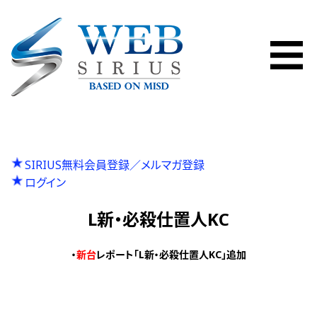
SIRIUS無料会員登録／メルマガ登録
ログイン
L新・必殺仕置人KC
・
新台
レポート「L新・必殺仕置人KC」追加
P
投
Previous
L超華祭、L Re:ゼロ2、L バンドリ2
r
N
Next
Lダブルアタック2 EX
稿
e
e