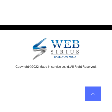
v
x
ナ
i
t
ビ
o
p
u
o
ゲ
s
s
ー
p
t
o
:
シ
s
ョ
t
:
ン
Copyright ©2022 Made in service co.ltd. All Right Reserved.