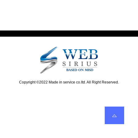
x
v
ナ
t
i
ビ
p
o
o
u
ゲ
s
s
ー
t
p
:
o
シ
s
ョ
t
:
ン
Copyright ©2022 Made in service co.ltd. All Right Reserved.