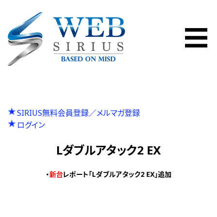
SIRIUS無料会員登録／メルマガ登録
ログイン
Lダブルアタック2 EX
・
新台
レポート「Lダブルアタック2 EX」追加
P
投
Previous
L新・必殺仕置人KC
N
r
Next
Sウルトラミラクルジャグラー、Lモンスターハンターライズ
稿
e
e