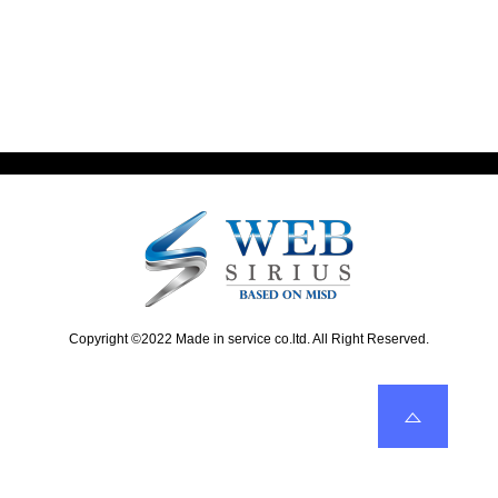
N
r
Next
新台レポート「Sハイドラ-30」追加
稿
e
e
x
v
ナ
t
i
ビ
p
o
o
u
ゲ
s
s
ー
t
p
:
o
シ
s
ョ
t
:
ン
Copyright ©2022 Made in service co.ltd. All Right Reserved.