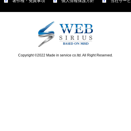
o
p
著作権・免責事項
個人情報保護方針
当社サービ
u
o
s
s
p
t
o
:
s
t
:
Copyright ©2022 Made in service co.ltd. All Right Reserved.