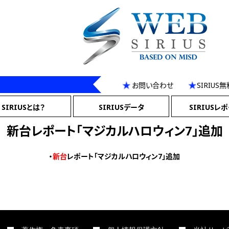
お問い合わせ
SIRIU
SIRIUSとは？
SIRIUSデータ
SIRIUSレ
新台レポート「マジカルハロウィン7」追加
・
新台
レポート「マジカルハロウィン7」追加
P
Previous
新台レポート「Sサラリーマン金太郎-MAX-」追加
r
N
Next
新台レポート「北斗の拳 天昇」追加
e
e
v
x
i
t